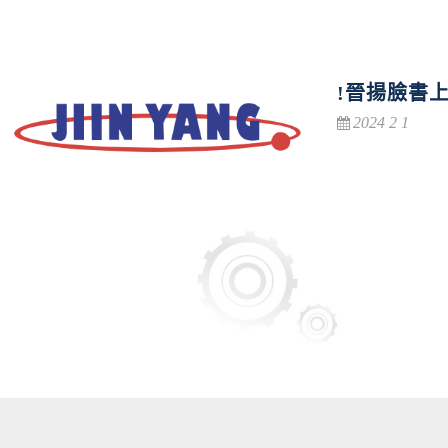
!晉揚臉書上
2024 2 1